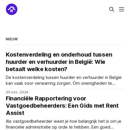
NIEUW
Kostenverdeling en onderhoud tussen
huurder en verhuurder in België: Wie
betaalt welke kosten?
De kostenverdeling tussen huurder en verhuurder in België
kan vaak voor verwarring zorgen. Om onenigheden te
voorkomen, is het belangrijk om duidelijkheid te scheppen
05 nov. 2024
over wie welke kosten draagt. Dit artikel licht toe hoe de
Financiële Rapportering voor
kostenverdeling tussen huurder en verhuurder zich
Vastgoedbeheerders: Een Gids met Rent
verhoudt, volgens de regels van de Vlaamse overheid.
Assist
Welke
Als vastgoedbeheerder weet je hoe belangrijk het is om je
financiële administratie op orde te hebben. Een goed