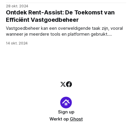
financieel overzicht helpt je om de vinger op de pols te
28 okt. 2024
houden van jou investeringen. In deze blog delen we enkele
Ontdek Rent-Assist: De Toekomst van
tips voor effectief financieel beheer en laten we zien hoe
Efficiënt Vastgoedbeheer
Rent
Vastgoedbeheer kan een overweldigende taak zijn, vooral
wanneer je meerdere tools en platformen gebruikt.
Communicatie met huurders, betalingsbeheer en het
14 okt. 2024
registreren van onderhoudsverzoeken worden vaak
tijdrovende taken vol inefficiënties en miscommunicatie.
Veel verhuurders en vastgoedbeheerders voelen de druk
om alles zelf bij te houden, wat leidt tot stress en tijdverlies.
Sign up
Werkt op
Ghost